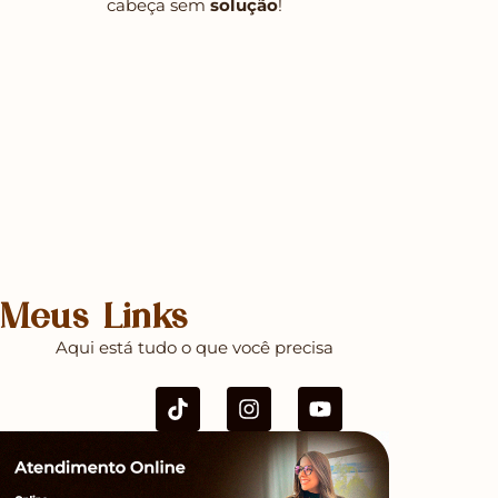
cabeça sem
solução
!
Meus Links
Aqui está tudo o que você precisa
T
I
Y
i
n
o
k
s
u
t
t
t
o
a
u