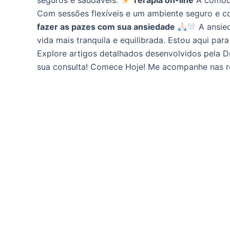
seguros e saudáveis.
Terapia on-line
A comodid
Com sessões flexíveis e um ambiente seguro e co
fazer as pazes com sua ansiedade
A ansied
vida mais tranquila e equilibrada. Estou aqui pa
Explore artigos detalhados desenvolvidos pela D
sua consulta
!
Comece Hoje! Me acompanhe nas re