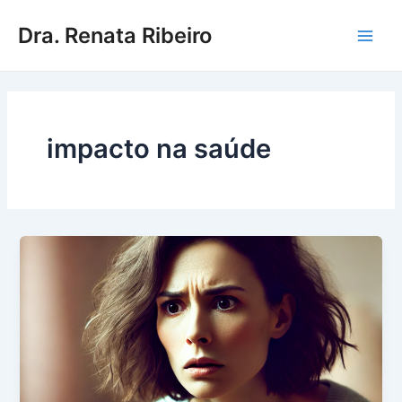
Ir
Main
Dra. Renata Ribeiro
para
Men
o
conteúdo
impacto na saúde